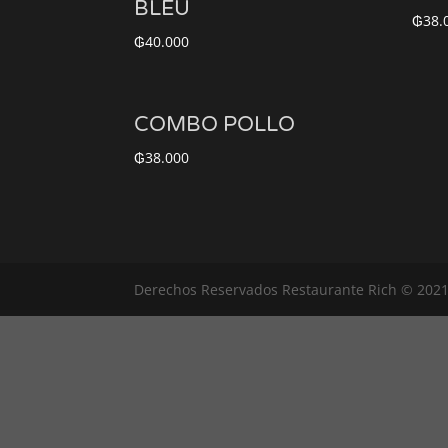
BLEU
₲
38.
₲
40.000
COMBO POLLO
₲
38.000
Derechos Reservados Restaurante Rich © 202