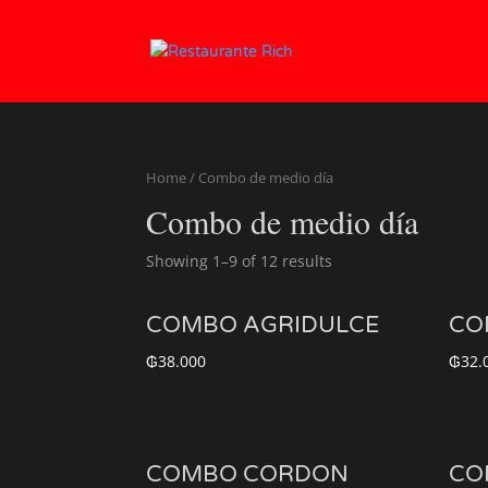
Home
/ Combo de medio día
Combo de medio día
Showing 1–9 of 12 results
COMBO AGRIDULCE
CO
₲
38.000
₲
32.
COMBO CORDON
CO