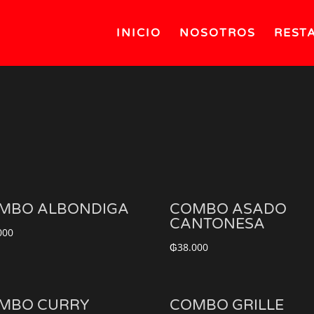
INICIO
NOSOTROS
REST
MBO ALBONDIGA
COMBO ASADO
CANTONESA
000
₲
38.000
MBO CURRY
COMBO GRILLE