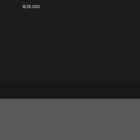
₲
38.000