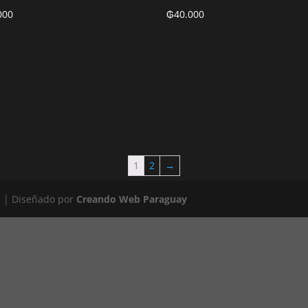
000
₲
40.000
1
2
→
1 | Diseñado por
Creando Web Paraguay