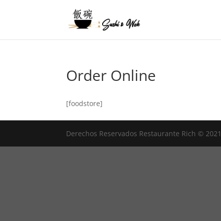
Order Online
[foodstore]
Derechos Reservados Restaurante Rich © 202