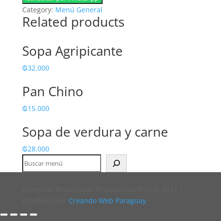
piña
Category:
Menú General
Related products
quantity
Sopa Agripicante
₲
32.000
Pan Chino
₲
15.000
Sopa de verdura y carne
₲
28.000
Buscar
Derechos Reservados Restaurante Rich © 2021 |
Diseñado por
Creando Web Paraguay