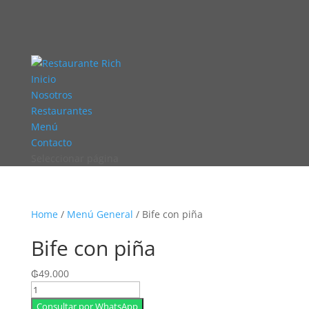
Inicio
Nosotros
Restaurantes
Menú
Contacto
Seleccionar página
Home
/
Menú General
/ Bife con piña
Bife con piña
₲
49.000
Bife
con
Consultar por WhatsApp