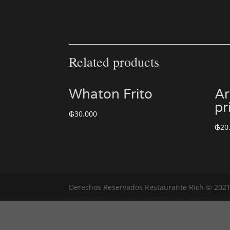
Related products
Whaton Frito
Ar
pr
₲
30.000
₲
20
Derechos Reservados Restaurante Rich © 202