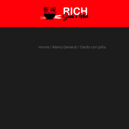
Home
/
Menú General
/ Cerdo con piña