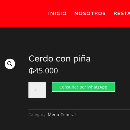
INICIO
NOSOTROS
REST
Cerdo con piña
₲
45.000
Cerdo
Consultar por WhatsApp
con
piña
quantity
Category:
Menú General