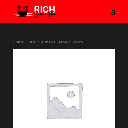
Home
/
Sushi
/ Geisha de Pescado Blanco