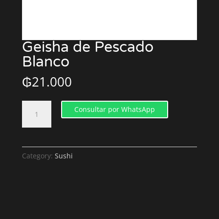
Geisha de Pescado
Blanco
₲
21.000
Geisha
Consultar por WhatsApp
de
Pescado
Blanco
quantity
Category:
Sushi