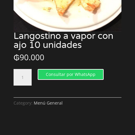
Langostino a vapor con
ajo 10 unidades
₲
90.000
Langostino
Consultar por WhatsApp
a
vapor
con
ajo
Category:
Menú General
10
unidades
quantity