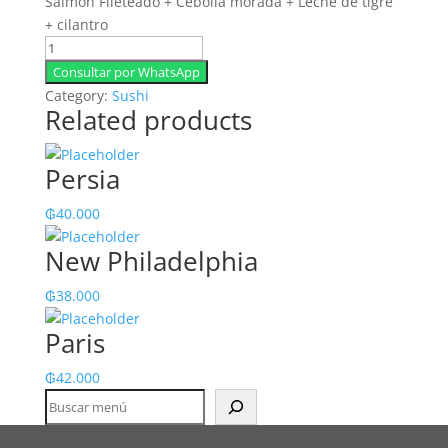
Salmon Fileteado + Cebolla morada + Leche de tigre
+ cilantro
Tiraditos
de
Consultar por WhatsApp
Salmon
Category:
Sushi
Related products
ceviche
quantity
Persia
₲
40.000
New Philadelphia
₲
38.000
Paris
₲
42.000
Buscar