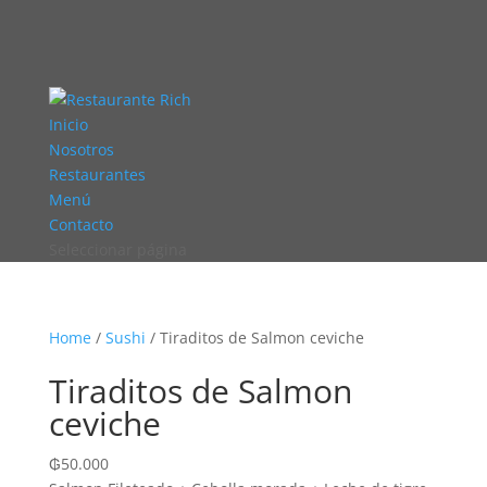
Inicio
Nosotros
Restaurantes
Menú
Contacto
Seleccionar página
Home
/
Sushi
/ Tiraditos de Salmon ceviche
Tiraditos de Salmon
ceviche
₲
50.000